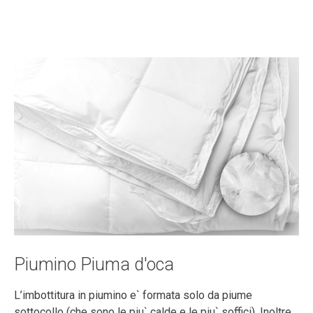
Piumino Piuma d'oca
L’imbottitura in piumino e` formata solo da piume
sottocollo (che sono le piu` calde e le piu` soffici). Inoltre